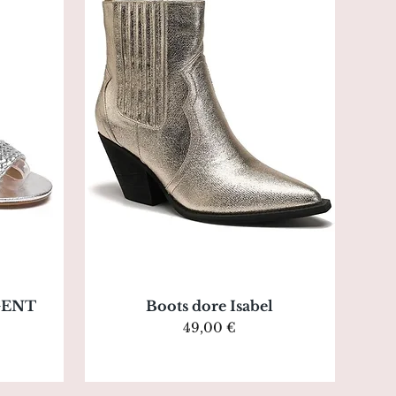
Aperçu rapide
RGENT
Boots dore Isabel
motionnel
Prix
49,00 €