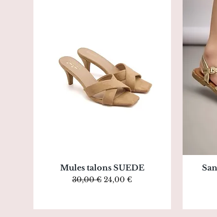
Aperçu rapide
Mules talons SUEDE
San
Prix original
Prix promotionnel
30,00 €
24,00 €