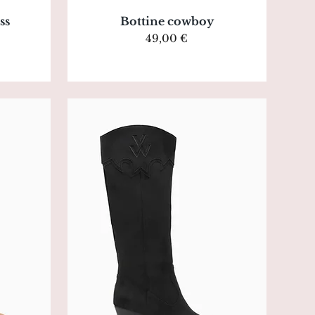
Aperçu rapide
ss
Bottine cowboy
Prix
49,00 €