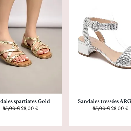
Aperçu rapide
Aperçu rapide
dales spartiates Gold
Sandales tressées A
Prix original
Prix promotionnel
Prix original
Prix pro
35,00 €
28,00 €
35,00 €
28,00 €