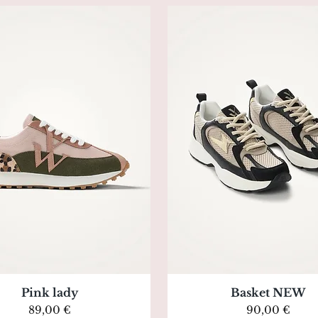
Aperçu rapide
Aperçu rapide
Pink lady
Basket NEW
Prix
Prix
89,00 €
90,00 €