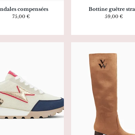
Aperçu rapide
Aperçu rapide
ndales compensées
Bottine guêtre stra
Prix
Prix
75,00 €
59,00 €