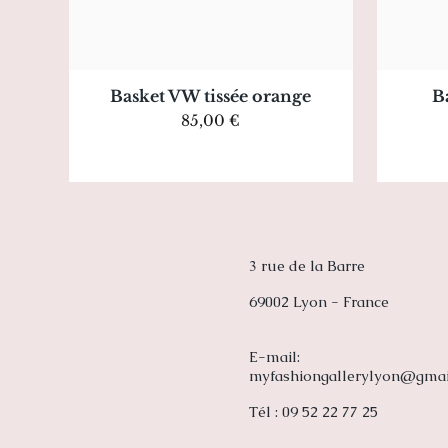
Aperçu rapide
Basket VW tissée orange
B
Prix
85,00 €
3 rue de la Barre
69002 Lyon - France
E-mail:
myfashiongallerylyon@gma
Tél : 09 52 22 77 25