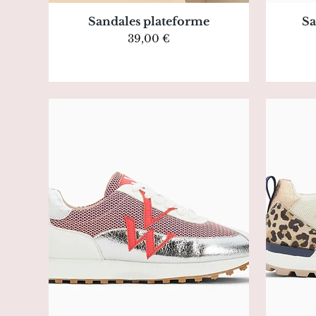
Aperçu rapide
Sandales plateforme
Sa
Prix
39,00 €