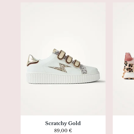
Aperçu rapide
Scratchy Gold
Prix
89,00 €