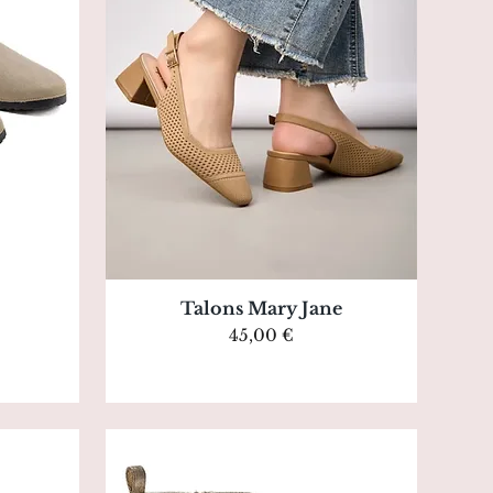
Aperçu rapide
Talons Mary Jane
Prix
45,00 €