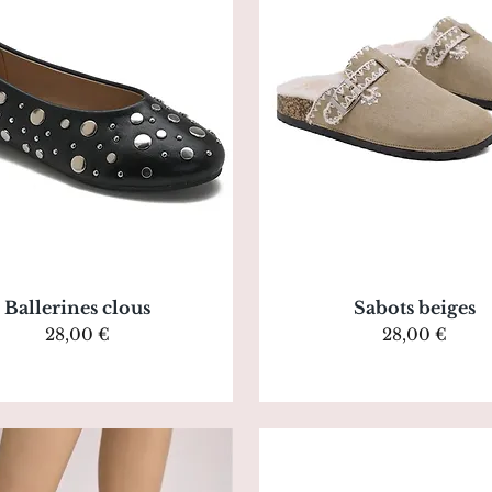
Aperçu rapide
Aperçu rapide
Ballerines clous
Sabots beiges
Prix
Prix
28,00 €
28,00 €