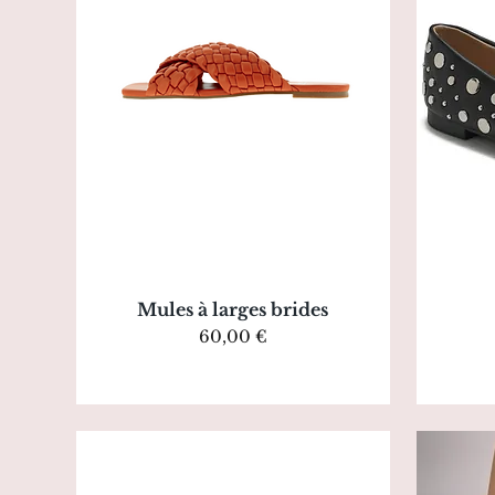
Aperçu rapide
Mules à larges brides
Prix
60,00 €