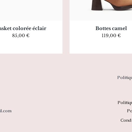
Aperçu rapide
Aperçu rapide
asket colorée éclair
Bottes camel
Prix
Prix
85,00 €
119,00 €
Politi
Politi
il.com
Po
Condi