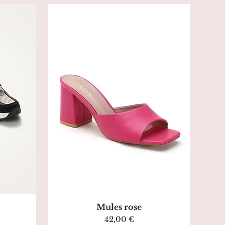
Aperçu rapide
Mules rose
Prix
42,00 €